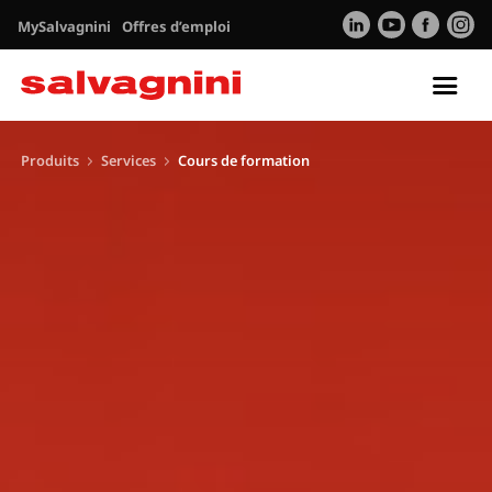
MySalvagnini
Offres d’emploi
Tog
nav
Produits
Services
Cours de formation