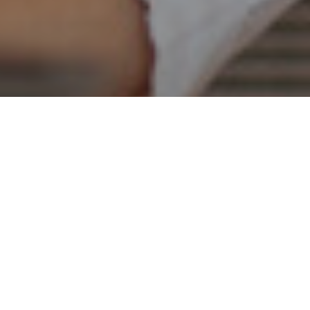
Panneauteuses
Presses-plieuses
Enjeu actuel
Systèmes laser
Les formations comblent le déficit de