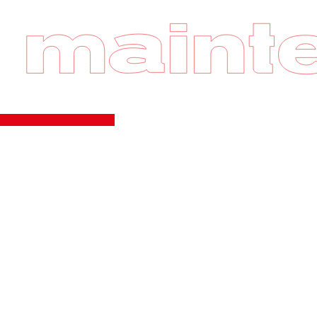
Enjeu act
Le fait de dis
techniques pe
réparations im
Une solution 
avantages.