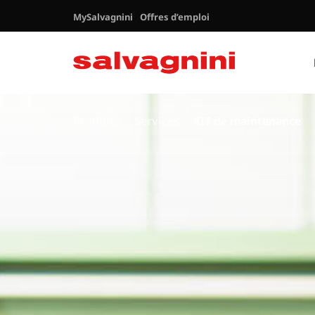
MySalvagnini
Offres d’emploi
Produits
Services
KIT de maintenance