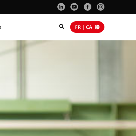
s
FR | CA