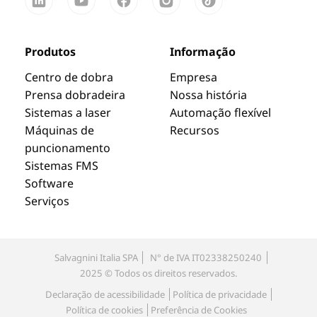
Produtos
Informação
Centro de dobra
Empresa
Prensa dobradeira
Nossa história
Sistemas a laser
Automação flexível
Máquinas de
Recursos
puncionamento
Sistemas FMS
Software
Serviços
Salvagnini Italia SPA
N° de IVA IT02338250240
2025 © Todos os direitos reservados.
Declaração de acessibilidade
Política de privacidade
Política de cookies
Preferência de Cookies