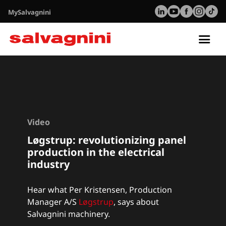
MySalvagnini
Tog
nav
Video
Løgstrup
: r
evolutionizing panel
production in the electrical
industry
Hear what Per Kristensen, Production
Manager A/S
Løgstrup
,
says about
Salvagnini machinery.