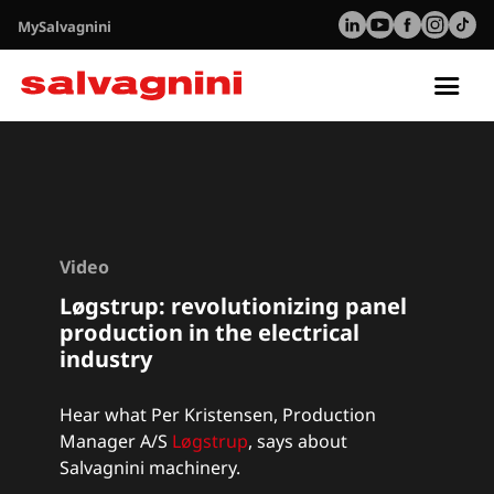
MySalvagnini
Tog
nav
Video
Løgstrup
: r
evolutionizing panel
production in the electrical
industry
Hear what Per Kristensen, Production
Manager A/S
Løgstrup
,
says about
Salvagnini machinery.