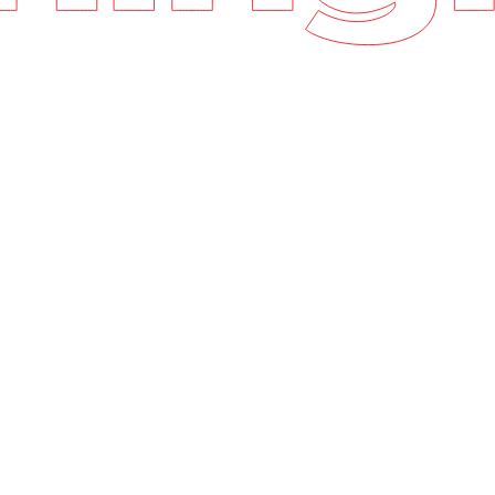
Torne-se 
Participe do 
operadores de 
manutenção.
Após uma avali
objetivos e o
adequa às sua
Depois de conc
sugeriremos c
suporte remot
disposição par