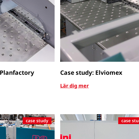
 Planfactory
Case study: Elviomex
Lär dig mer
case study
case st