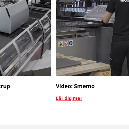
trup
Video: Smemo
Lär dig mer