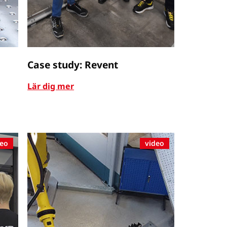
Case study: Revent
Lär dig mer
deo
video