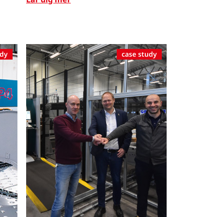
udy
case study