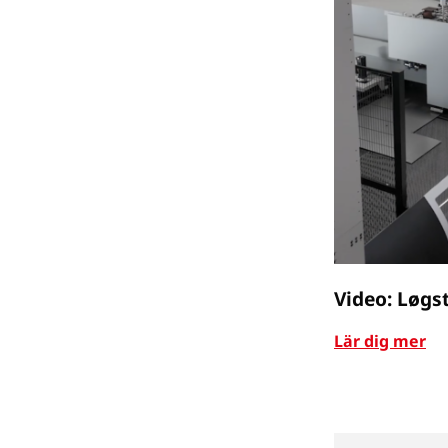
Video: Løgs
Lär dig mer