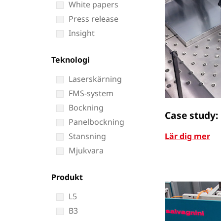
White papers
Press release
Insight
Teknologi
Laserskärning
FMS-system
Bockning
Case study:
Panelbockning
Stansning
Lär dig mer
Mjukvara
Produkt
L5
B3