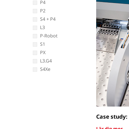
P4
P2
S4 + P4
L3
P-Robot
S1
PX
L3.G4
S4Xe
Case study:
Lär dig mer