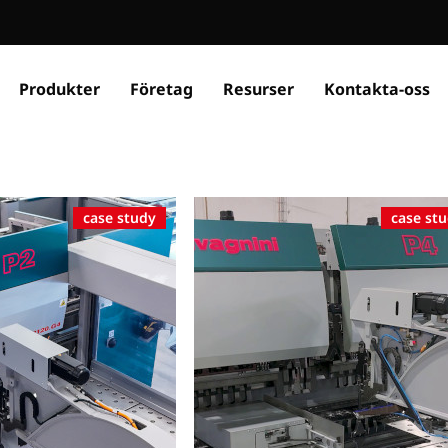
Produkter
Företag
Resurser
Kontakta-oss
case study
case st