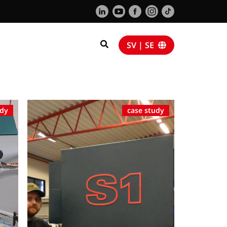
SV | SE
udy
case study