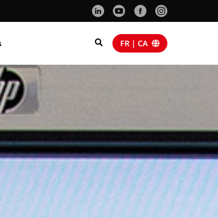
s
FR | CA