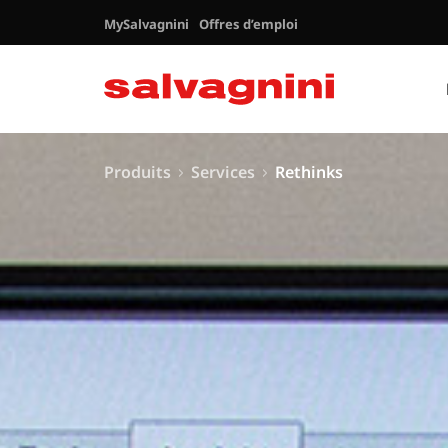
MySalvagnini
Offres d’emploi
Produits
Services
Rethinks