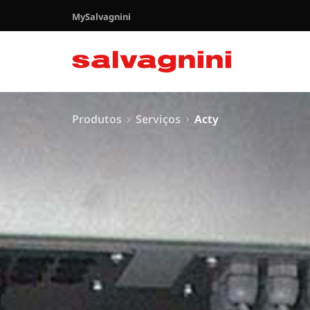
MySalvagnini
Produtos
Serviços
Acty