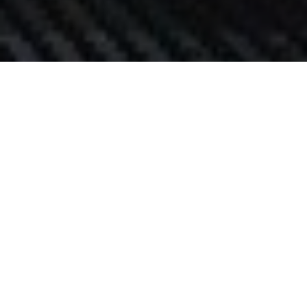
Paneladoras
Plegadoras
Corte láser
Punzonadoras
Un experto siempre a tu lado