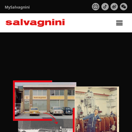
MySalvagnini
Tog
nav