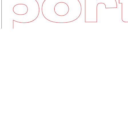
时代的挑
本地逻辑和 Sa
配模型。 有了S
新和 高质量的