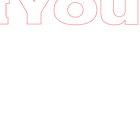
战
aS 更新管理的组合，现已成为最常见的软 件分
upportYou服务，我们可保证您软件的实时更
支持服务