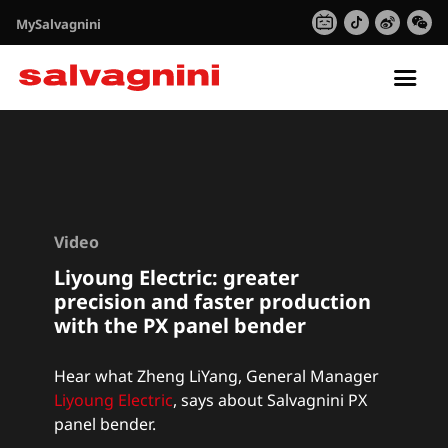
MySalvagnini
Tog
nav
Video
Liyoung Electric: greater
precision and faster production
with the PX panel bender
Hear what Zheng LiYang, General Manager
Liyoung Electric
,
says about Salvagnini PX
panel bender.