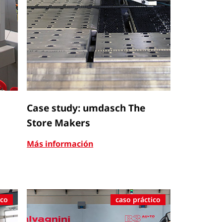
Case study: umdasch The
Store Makers
Más información
ico
caso práctico