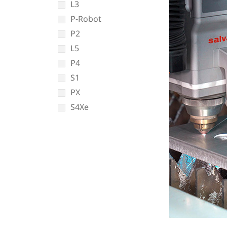
L3
P-Robot
P2
L5
P4
S1
PX
S4Xe