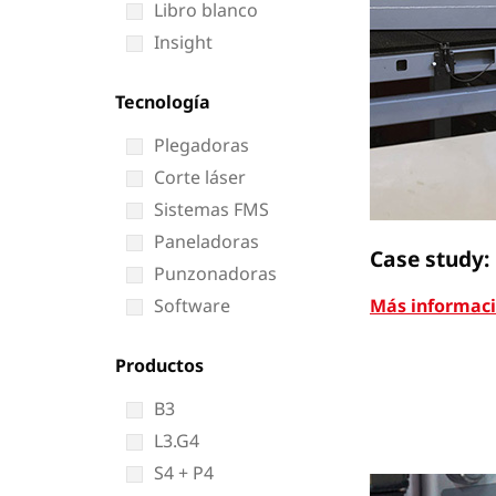
Libro blanco
Insight
Tecnología
Plegadoras
Corte láser
Sistemas FMS
Paneladoras
Case study:
Punzonadoras
Software
Más informac
Productos
B3
L3.G4
S4 + P4