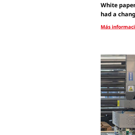
White paper
had a chang
Más informac