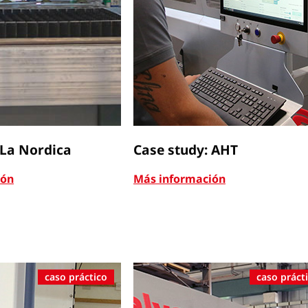
 La Nordica
Case study: AHT
ión
Más información
caso práctico
caso práct