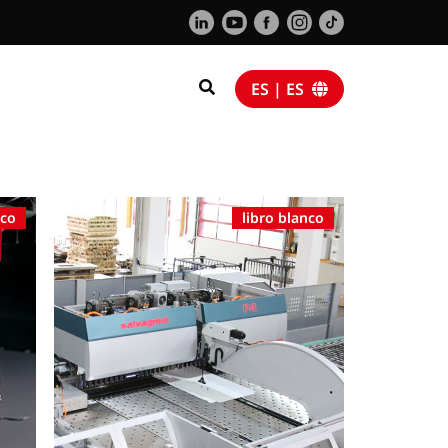
ES | ES
nco
libro blanco