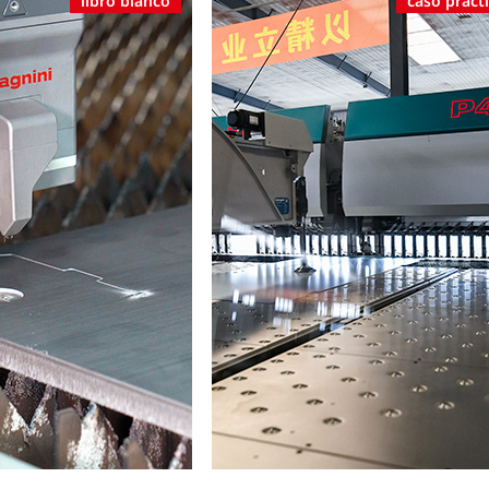
libro blanco
caso práct