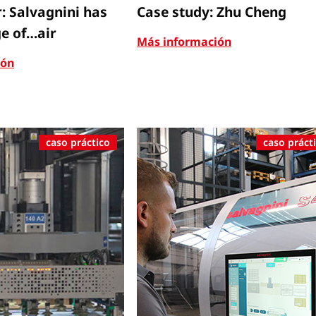
: Salvagnini has
Case study: Zhu Cheng
e of…air
Más información
ión
caso práctico
caso práct