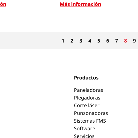
ión
Más información
1
2
3
4
5
6
7
8
9
Productos
Paneladoras
Plegadoras
Corte láser
Punzonadoras
Sistemas FMS
Software
Servicios