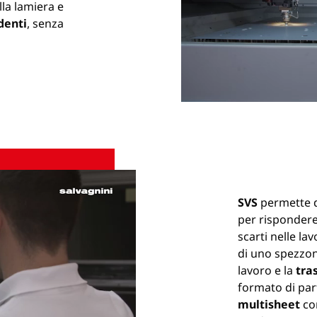
lla lamiera e
denti
, senza
SVS
permette d
per rispondere
scarti nelle lav
di uno spezzon
lavoro e la
tras
formato di par
multisheet
con