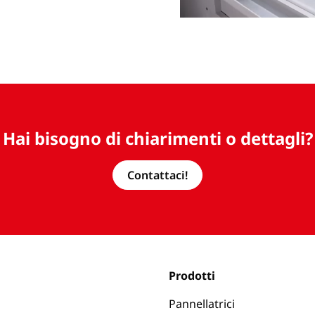
Hai bisogno di chiarimenti o dettagli?
Contattaci!
Prodotti
Pannellatrici