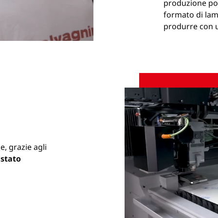
produzione pos
formato di lam
produrre con 
Riattiva
Impostazioni
audio
e, grazie agli
 stato