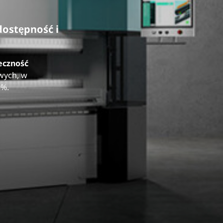
ostępność i
eczność
wych, w
0%.