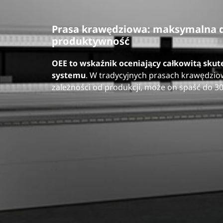
Prasa krawędziowa: maksymalna d
produktywność
OEE to wskaźnik oceniający całkowitą skut
systemu
. W tradycyjnych prasach krawędzio
zależności od produkcji, może on spaść do 3