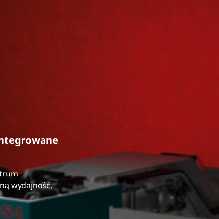
zintegrowane
ntrum
aną wydajność,