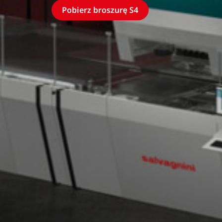
Pobierz broszurę S4