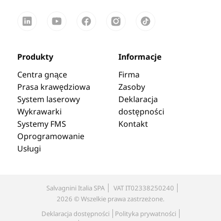
Produkty
Informacje
Centra gnące
Firma
Prasa krawędziowa
Zasoby
System laserowy
Deklaracja
Wykrawarki
dostępności
Systemy FMS
Kontakt
Oprogramowanie
Usługi
Salvagnini Italia SPA
VAT IT02338250240
2026 © Wszelkie prawa zastrzeżone.
Deklaracja dostępności
Polityka prywatności