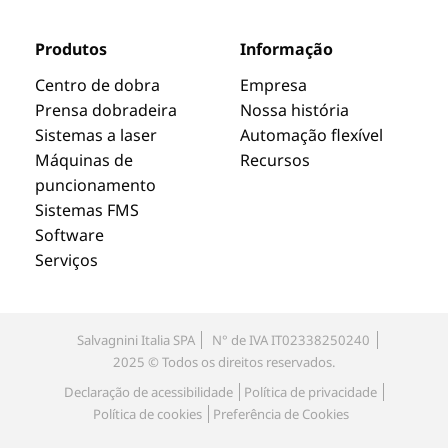
Produtos
Informação
Centro de dobra
Empresa
Prensa dobradeira
Nossa história
Sistemas a laser
Automação flexível
Máquinas de
Recursos
puncionamento
Sistemas FMS
Software
Serviços
Salvagnini Italia SPA
N° de IVA IT02338250240
2025 © Todos os direitos reservados.
Declaração de acessibilidade
Política de privacidade
Política de cookies
Preferência de Cookies