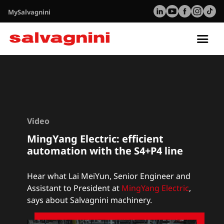
MySalvagnini
Tog
nav
Video
MingYang Electric: efficient
automation with the S4+P4 line
Hear what Lai MeiYun, Senior Engineer and
Assistant to President at
MingYang Electric
,
says about Salvagnini machinery.