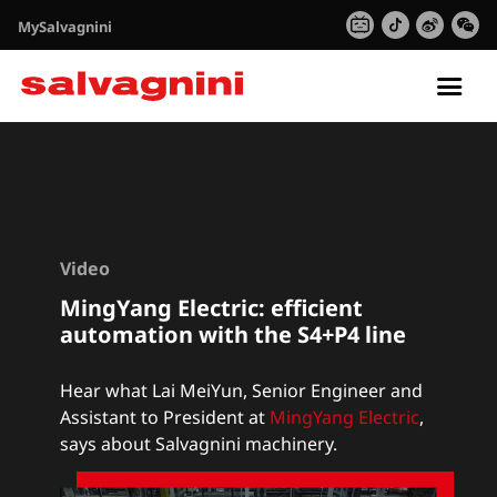
MySalvagnini
Tog
nav
Video
MingYang Electric: efficient
automation with the S4+P4 line
Hear what Lai MeiYun, Senior Engineer and
Assistant to President at
MingYang Electric
,
says about Salvagnini machinery.