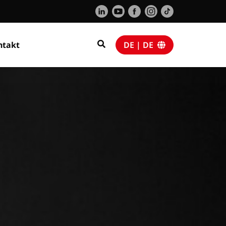
ntakt
DE | DE