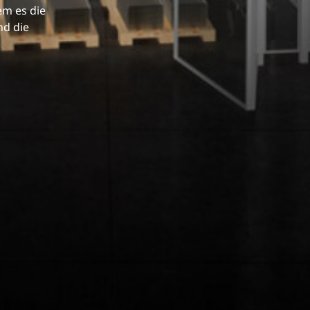
em es die
nd die