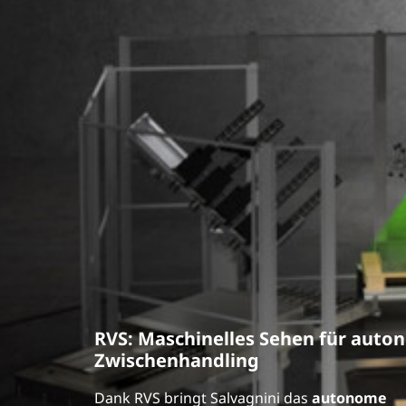
RVS: Maschinelles Sehen für aut
Zwischenhandling
Dank RVS bringt Salvagnini das
autonome