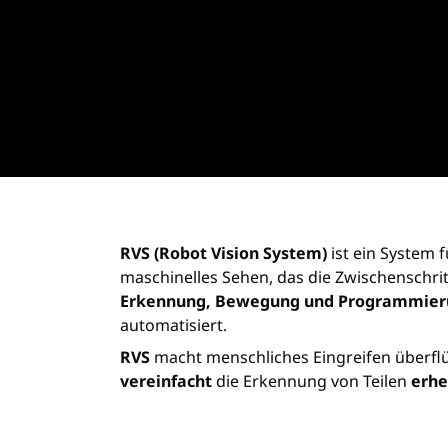
RVS (Robot Vision System)
ist ein System f
maschinelles Sehen, das die Zwischenschrit
Erkennung, Bewegung und Programmier
automatisiert.
RVS
macht menschliches Eingreifen überfl
vereinfacht
die Erkennung von Teilen
erhe
wodurch der
Prozess schneller und intuiti
Fehlerrisiko verringert und die Gesamtef