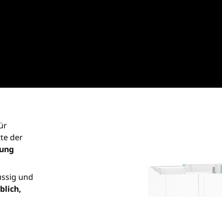
ür
te der
ung
üssig und
blich,
ver, das
fizienz