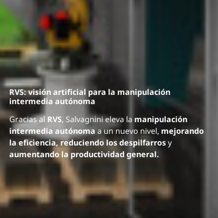
RVS: visión artificial para la manipulación
intermedia autónoma
Gracias al
RVS
, Salvagnini eleva la
manipulación
intermedia autónoma
a un nuevo nivel,
mejorando
la eficiencia, reduciendo los despilfarros
y
aumentando la productividad general.