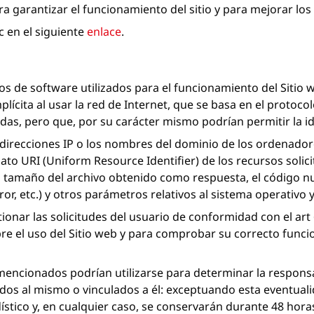
ara garantizar el funcionamiento del sitio y para mejorar los
c en el siguiente
enlace
.
os de software utilizados para el funcionamiento del Siti
plícita al usar la red de Internet, que se basa en el protoc
das, pero que, por su carácter mismo podrían permitir la i
 direcciones IP o los nombres del dominio de los ordenadore
ato URI (Uniform Resource Identifier) de los recursos solicit
 el tamaño del archivo obtenido como respuesta, el código n
ror, etc.) y otros parámetros relativos al sistema operativo 
tionar las solicitudes del usuario de conformidad con el art 
e el uso del Sitio web y para comprobar su correcto funci
encionados podrían utilizarse para determinar la responsa
ados al mismo o vinculados a él: exceptuando esta eventual
tico y, en cualquier caso, se conservarán durante 48 hora