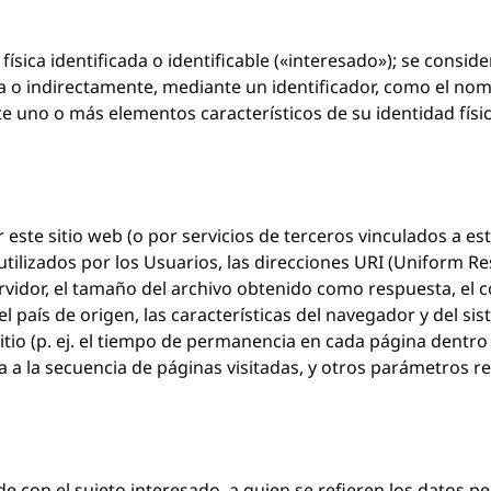
ísica identificada o identificable («interesado»); se conside
ta o indirectamente, mediante un identificador, como el nom
e uno o más elementos característicos de su identidad física,
e sitio web (o por servicios de terceros vinculados a este s
izados por los Usuarios, las direcciones URI (Uniform Resour
servidor, el tamaño del archivo obtenido como respuesta, el 
 el país de origen, las características del navegador y del si
sitio (p. ej. el tiempo de permanencia en cada página dentro d
ia a la secuencia de páginas visitadas, y otros parámetros r
ide con el sujeto interesado, a quien se refieren los datos p