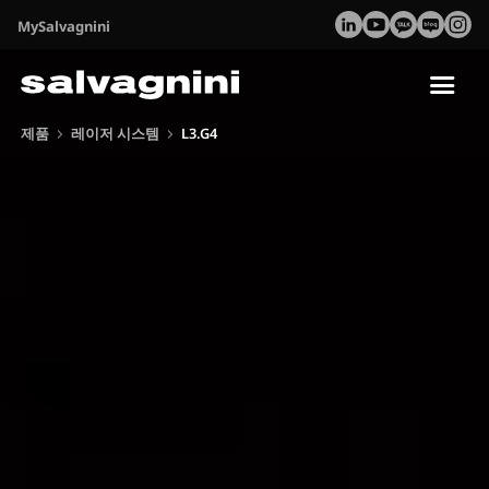
MySalvagnini
Tog
nav
제품
레이저 시스템
L3.G4