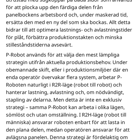
för att plocka upp den färdiga delen från
panelbockens arbetsbord och, under maskerad tid,
ersätta den med en ny del som ska bockas. Allt detta
bidrar till att optimera lastnings- och avlastningstider
för plåt, förbättra produktionstakten och minska
stilleståndstiderna avsevärt.
P-Robot används för att välja den mest lämpliga
strategin utifrån aktuella produktionsbehov. Under
obemannade skift, eller i produktionsmiljöer där en
enda operatör övervakar flera system, arbetar P-
Roboten naturligt i R2R-läge (robot till robot) och
hanterar lastning, avlastning och, om nödvändigt,
stapling av delarna. Men detta är inte en exklusiv
strategi – samma P-Robot kan arbeta i olika lägen,
sömlöst och utan omställning. I R2H-läge (robot till
människa) ansvarar roboten enbart för att lasta in
den plana delen, medan operatören ansvarar för att
avlägsna panelen. Denna strategi är fördelaktig om