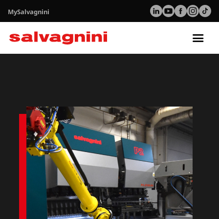
MySalvagnini
Tog
nav