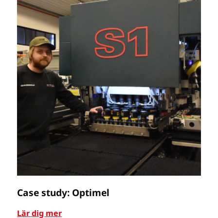
Case study: Optimel
In
Lär dig mer
Lä