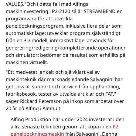
VALUES."Och i detta fall med Alfings
maskininvestering i P2-2120 så är STREAMBEND en
programvara för att utveckla
panelbockningsprogram, inklusive flera delar som
automatiskt läge: utvecklar program självständigt
från en 3D-modell; interaktivt läge: används för
generering/redigering/kompletterande operationer
och simulator: bedömer de resultat som erhållits på
maskinen virtuellt.
"Ett medvetet, enkelt och självklart val av
maskinteknik där marknadsledande Salvagnini har
gett oss all support och service från upphandling,
fabriksbesök, tester av utvalda artiklar och FAT,"
säger Rickard Petersson på inköp som arbetat över
20 år på Alfing i Älmhult.
Alfing Produktion har under 2024 investerat i den
allra senaste tekniken genom att köpa in en
P2
panelbockningsmaskin
från Salvagnini. Denna