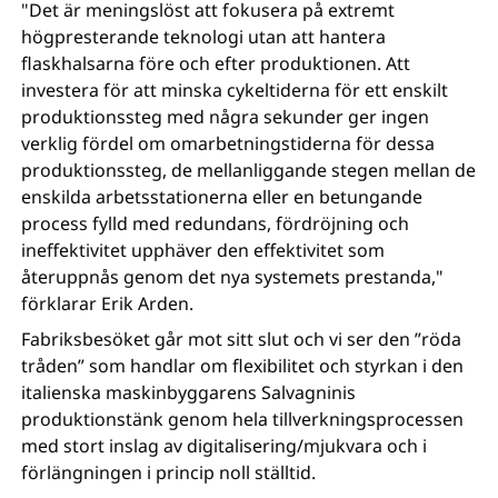
"Det är meningslöst att fokusera på extremt
högpresterande teknologi utan att hantera
flaskhalsarna före och efter produktionen. Att
investera för att minska cykeltiderna för ett enskilt
produktionssteg med några sekunder ger ingen
verklig fördel om omarbetningstiderna för dessa
produktionssteg, de mellanliggande stegen mellan de
enskilda arbetsstationerna eller en betungande
process fylld med redundans, fördröjning och
ineffektivitet upphäver den effektivitet som
återuppnås genom det nya systemets prestanda,"
förklarar Erik Arden.
Fabriksbesöket går mot sitt slut och vi ser den ”röda
tråden” som handlar om flexibilitet och styrkan i den
italienska maskinbyggarens Salvagninis
produktionstänk genom hela tillverkningsprocessen
med stort inslag av digitalisering/mjukvara och i
förlängningen i princip noll ställtid.