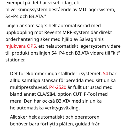
exempel på det har vi sett idag, ett
tillverkningssystem bestående av MD lagersystem,
S4+P4 och B3.ATA."
Linjen är som sagts helt automatiserad med
uppkoppling mot Revents MRP-system där direkt
orderhantering sker med hjälp av Salvagninis
mjukvara OPS
, ett helautomatiskt lagersystem vidare
till produktionslinjen S4+P4 och B3.ATA vidare till ”kit”
stationer.
Det förekommer inga ställtider i systemet.
S4
har
alltid samtliga stansar förberedda med sitt unika
multipresshuvud.
P4-2520
är fullt utrustad med
bland annat CLA/SIM, option CUT, P-Tool med
mera. Den har också B3.ATA med sin unika
helautomatiska verktygsväxling.
Allt sker helt automatiskt och operatören
behöver bara förflytta plåten, guidad från