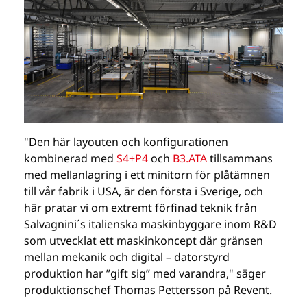
"Den här layouten och konfigurationen
kombinerad med
S4+P4
och
B3.ATA
tillsammans
med mellanlagring i ett minitorn för plåtämnen
till vår fabrik i USA, är den första i Sverige, och
här pratar vi om extremt förfinad teknik från
Salvagnini´s italienska maskinbyggare inom R&D
som utvecklat ett maskinkoncept där gränsen
mellan mekanik och digital – datorstyrd
produktion har ”gift sig” med varandra," säger
produktionschef Thomas Pettersson på Revent.