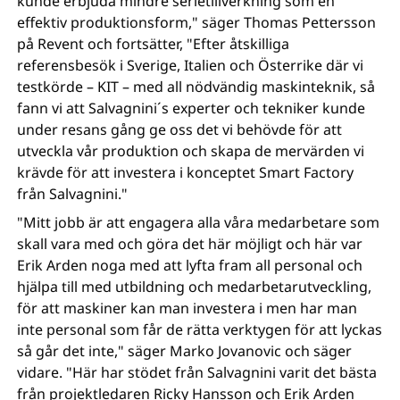
kunde erbjuda mindre serietillverkning som en
effektiv produktionsform," säger Thomas Pettersson
på Revent och fortsätter, "Efter åtskilliga
referensbesök i Sverige, Italien och Österrike där vi
testkörde – KIT – med all nödvändig maskinteknik, så
fann vi att Salvagnini´s experter och tekniker kunde
under resans gång ge oss det vi behövde för att
utveckla vår produktion och skapa de mervärden vi
krävde för att investera i konceptet Smart Factory
från Salvagnini."
"Mitt jobb är att engagera alla våra medarbetare som
skall vara med och göra det här möjligt och här var
Erik Arden noga med att lyfta fram all personal och
hjälpa till med utbildning och medarbetarutveckling,
för att maskiner kan man investera i men har man
inte personal som får de rätta verktygen för att lyckas
så går det inte," säger Marko Jovanovic och säger
vidare. "Här har stödet från Salvagnini varit det bästa
från projektledaren Ricky Hansson och Erik Arden