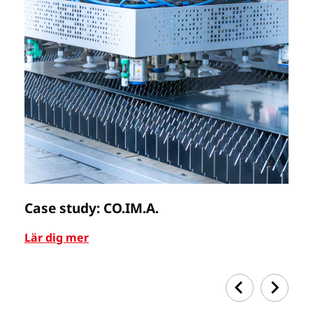
Case study: CO.IM.A.
C
Lär dig mer
Lä