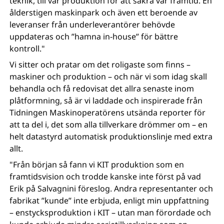
teknik, till vår produktion för att säkra vår framtid. En
ålderstigen maskinpark och även ett beroende av
leveranser från underleverantörer behövde
uppdateras och ”hamna in-house” för bättre
kontroll."
Vi sitter och pratar om det roligaste som finns –
maskiner och produktion – och när vi som idag skall
behandla och få redovisat det allra senaste inom
plåtformning, så är vi laddade och inspirerade från
Tidningen Maskinoperatörens utsända reporter för
att ta del i, det som alla tillverkare drömmer om – en
helt datastyrd automatisk produktionslinje med extra
allt.
"Från början så fann vi KIT produktion som en
framtidsvision och trodde kanske inte först på vad
Erik på Salvagnini föreslog. Andra representanter och
fabrikat ”kunde” inte erbjuda, enligt min uppfattning
– enstycksproduktion i KIT – utan man förordade och