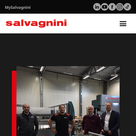
MySalvagnini
Tog
nav