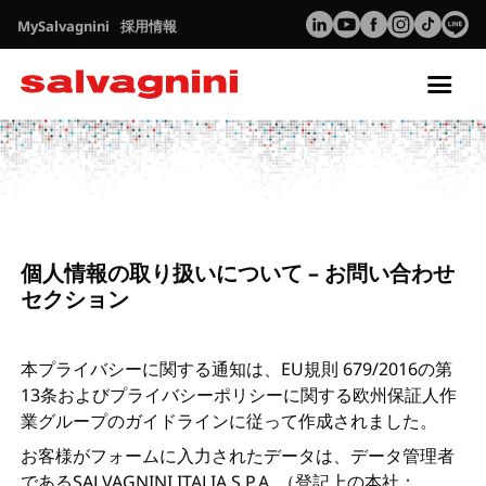
MySalvagnini
採用情報
Tog
nav
プライバシー
お問い合わせ
個人情報の取り扱いについて – お問い合わせ
セクション
本プライバシーに関する通知は、EU規則 679/2016の第
13条およびプライバシーポリシーに関する欧州保証人作
業グループのガイドラインに従って作成されました。
お客様がフォームに入力されたデータは、データ管理者
であるSALVAGNINI ITALIA S.P.A. （登記上の本社：