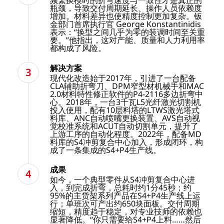
频繁换模时的折弯速度与一致性才是真正的
瓶颈，导致交付周期延长、操作人员依赖度
增加。材料差异也使精度控制更加复杂。钣
金部门首席执行官 George Konstantinidis
表示：“换型之间几乎为零的装调时间至关重
要。”他指出，这对产能、质量和人力利用率
都构成了风险。
解决方案
现代化改造始于2017年，引进了一台配备
CLA辅助折弯刀、DPM窄型材机械手和MAC
2.0材料特性修正软件的P4-2116多边折弯中
心。2018年，一台3千瓦L5光纤激光切割机
投入使用，配有10层料塔的LTWS激光塔式
料库、ANC自动喷嘴更换装置、AVS自动视
觉校准系统和ACUT自动切割单元，提升了
上游工序的自动化程度。2022年，配备MD
料库的S4冲剪复合中心加入，形成闭环，构
成了一条集成的S4+P4生产线。
成果
如今，一个典型零件从S4冲剪复合中心进
入，到完成折弯，总耗时约1分45秒；约
95%的主货架系列产品在S4+P4生产线上运
行；单班次可产出约650块面板。交付周期
缩短，精度趋于稳定，对专业技师的依赖也
显著降低。“你只需要给S4+P4上料……然后