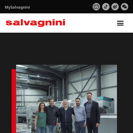
MySalvagnini
Tog
nav