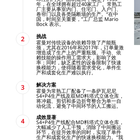
年，在全球拥有超过40家工厂。常熟工
厂主要从事室内门、住宅门、入户门、
卷帘门以及各类隔断墙的生产。“在中
国，时间至关重要，”工厂总监 Mario
Bock 表示。
挑战
霍曼对传统设备的依赖导致了产能瓶
颈，尤其在2016年和2017年，订单量激
增造成了生产上的严重瓶颈。手动、依
赖技能的操作用工需求大，影响了效
率；同时，缺乏柔性的设备限制了快速
换模能力，使得随着需求变化，单件生
产和成套化生产难以执行。
解决方案
霍曼为常熟工厂配备了一条萨瓦尼尼
S4+P4生产线及双MD料塔式立体仓库，
将冲裁、剪切和多边折弯整合为单一自
动化流，避免了中间环节的人工搬运。
成效显著
S4+P4生产线配合MD料塔式立体仓库，
大幅减少了人工干预，消除了中间搬运
环节，在提升效率的同时，实现了单件
生产和成套化生产的快速换模能力。“我