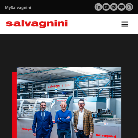
MySalvagnini
Tog
nav