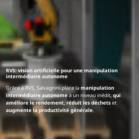
RVS: v
ision artificielle pour une manipulation
intermédiaire autonome
Grâce à RVS, Salvagnini place la
manipulation
intermédiaire autonome
à un niveau inédit,
qui
améliore le rendement, réduit les déchets
et
augmente la productivité générale
.