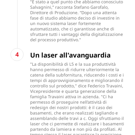
"È stato a quel punto che abbiamo conosciuto
Salvagnini,” racconta Stefano Garofalo,
Direttore di Produzione. “Dopo una attenta
fase di studio abbiamo deciso di investire in
un nuovo sistema laser fortemente
automatizzato, che ci garantisse anche di
sfruttare tutti i vantaggi della digitalizzazione
del processo produttivo."
Un laser all'avanguardia
"La disponibilità di L5 e la sua produttività
hanno permesso di ridurre ulteriormente la
catena della subfornitura, riducendo i costi e i
tempi di approvvigionamento e migliorando il
controllo sul prodotto," dice Federico Travaini,
Vicepresidente e quarta generazione della
famiglia Travaini attiva in azienda. "Ci ha
permesso di proseguire nell’attività di
redesign dei nostri prodotti: è il caso dei
basamenti, che erano realizzati tagliando e
assemblando delle travi a c. Oggi sfruttiamo il
laser che ci permette di realizzare i basamenti
partendo da lamiera e non più da profilati. Al
tempo stesso il laser garantisce la precisione