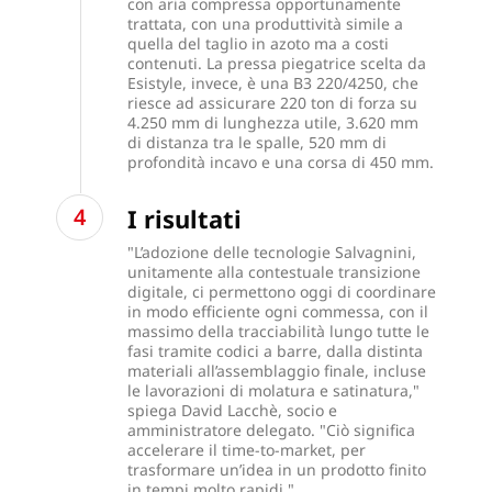
con aria compressa opportunamente
trattata, con una produttività simile a
quella del taglio in azoto ma a costi
contenuti. La pressa piegatrice scelta da
Esistyle, invece, è una B3 220/4250, che
riesce ad assicurare 220 ton di forza su
4.250 mm di lunghezza utile, 3.620 mm
di distanza tra le spalle, 520 mm di
profondità incavo e una corsa di 450 mm.
I risultati
"L’adozione delle tecnologie Salvagnini,
unitamente alla contestuale transizione
digitale, ci permettono oggi di coordinare
in modo efficiente ogni commessa, con il
massimo della tracciabilità lungo tutte le
fasi tramite codici a barre, dalla distinta
materiali all’assemblaggio finale, incluse
le lavorazioni di molatura e satinatura,"
spiega David Lacchè, socio e
amministratore delegato. "Ciò significa
accelerare il time-to-market, per
trasformare un’idea in un prodotto finito
in tempi molto rapidi."