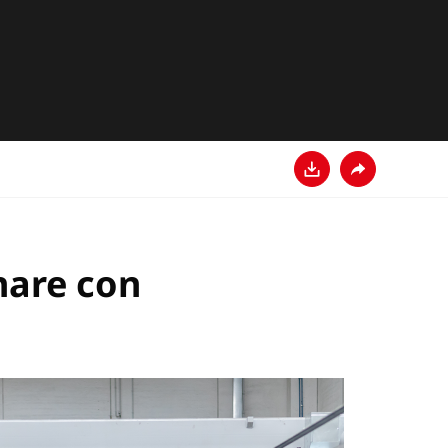
Download
Condividi
inare con