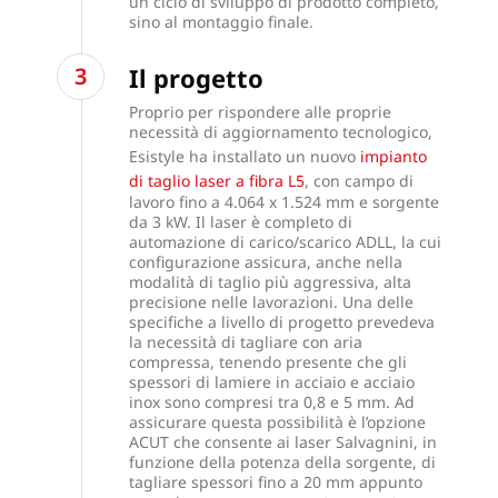
un ciclo di sviluppo di prodotto completo,
sino al montaggio finale.
Il progetto
Proprio per rispondere alle proprie
necessità di aggiornamento tecnologico,
Esistyle ha installato un nuovo
impianto
di taglio laser a fibra L5
, con campo di
lavoro fino a 4.064 x 1.524 mm e sorgente
da 3 kW. Il laser è completo di
automazione di carico/scarico ADLL, la cui
configurazione assicura, anche nella
modalità di taglio più aggressiva, alta
precisione nelle lavorazioni. Una delle
specifiche a livello di progetto prevedeva
la necessità di tagliare con aria
compressa, tenendo presente che gli
spessori di lamiere in acciaio e acciaio
inox sono compresi tra 0,8 e 5 mm. Ad
assicurare questa possibilità è l’opzione
ACUT che consente ai laser Salvagnini, in
funzione della potenza della sorgente, di
tagliare spessori fino a 20 mm appunto